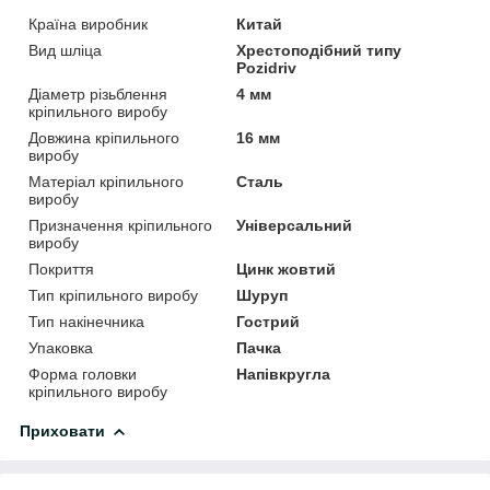
Країна виробник
Китай
Вид шліца
Хрестоподібний типу
Pozidriv
Діаметр різьблення
4 мм
кріпильного виробу
Довжина кріпильного
16 мм
виробу
Матеріал кріпильного
Сталь
виробу
Призначення кріпильного
Універсальний
виробу
Покриття
Цинк жовтий
Тип кріпильного виробу
Шуруп
Тип накінечника
Гострий
Упаковка
Пачка
Форма головки
Напівкругла
кріпильного виробу
Приховати