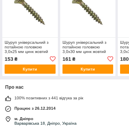
Шуруп універсальний з
Шуруп універсальний з
Шуру
потайною головкою
потайною головкою
пота
3,0х25 мм цинк жовтий
3,0х30 мм цинк жовтий
3,0х
(1000 шт)
(1000 шт)
(100
153
161
180
₴
₴
Купити
Купити
Про нас
100% позитивних з 441 відгука за рік
Працює з 26.12.2014
м. Дніпро
Варварівська 18, Дніпро, Україна