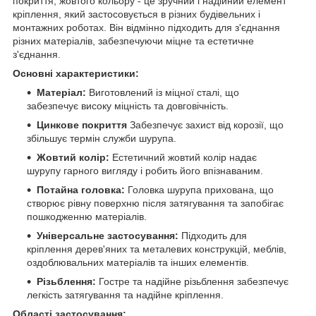
покриття, жовтого кольору - це зручний і надійний елемент
кріплення, який застосовується в різних будівельних і
монтажних роботах. Він відмінно підходить для з'єднання
різних матеріалів, забезпечуючи міцне та естетичне
з'єднання.
Основні характеристики:
Матеріал:
Виготовлений із міцної сталі, що
забезпечує високу міцність та довговічність.
Цинкове покриття
Забезпечує захист від корозії, що
збільшує термін служби шурупа.
Жовтий колір:
Естетичний жовтий колір надає
шурупу гарного вигляду і робить його впізнаваним.
Потайна головка:
Головка шурупа прихована, що
створює рівну поверхню після затягування та запобігає
пошкодженню матеріалів.
Універсальне застосування:
Підходить для
кріплення дерев'яних та металевих конструкцій, меблів,
оздоблювальних матеріалів та інших елементів.
Різьблення:
Гостре та надійне різьблення забезпечує
легкість затягування та надійне кріплення.
Області застосування: