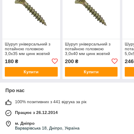
Шуруп універсальний з
Шуруп універсальний з
Шуру
потайною головкою
потайною головкою
пота
3,0х35 мм цинк жовтий
3,0х40 мм цинк жовтий
5,0х
(1000 шт)
(1000 шт)
(250
180
200
246
₴
₴
Купити
Купити
Про нас
100% позитивних з 441 відгука за рік
Працює з 26.12.2014
м. Дніпро
Варварівська 18, Дніпро, Україна