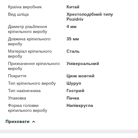
Країна виробник
Китай
Вид шліца
Хрестоподібний типу
Pozidriv
Діаметр різьблення
4 мм
кріпильного виробу
Довжина кріпильного
35 мм
виробу
Матеріал кріпильного
Сталь
виробу
Призначення кріпильного
Універсальний
виробу
Покриття
Цинк жовтий
Тип кріпильного виробу
Шуруп
Тип накінечника
Гострий
Упаковка
Пачка
Форма головки
Напівкругла
кріпильного виробу
Приховати