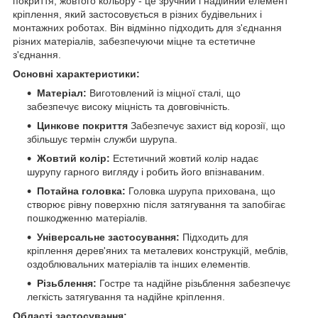
покриття, жовтого кольору - це зручний і надійний елемент
кріплення, який застосовується в різних будівельних і
монтажних роботах. Він відмінно підходить для з'єднання
різних матеріалів, забезпечуючи міцне та естетичне
з'єднання.
Основні характеристики:
Матеріал:
Виготовлений із міцної сталі, що
забезпечує високу міцність та довговічність.
Цинкове покриття
Забезпечує захист від корозії, що
збільшує термін служби шурупа.
Жовтий колір:
Естетичний жовтий колір надає
шурупу гарного вигляду і робить його впізнаваним.
Потайна головка:
Головка шурупа прихована, що
створює рівну поверхню після затягування та запобігає
пошкодженню матеріалів.
Універсальне застосування:
Підходить для
кріплення дерев'яних та металевих конструкцій, меблів,
оздоблювальних матеріалів та інших елементів.
Різьблення:
Гостре та надійне різьблення забезпечує
легкість затягування та надійне кріплення.
Області застосування: