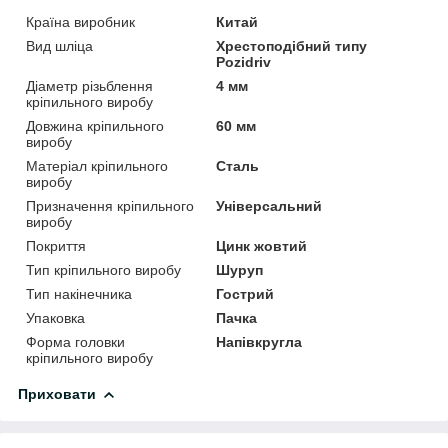
Країна виробник
Китай
Вид шліца
Хрестоподібний типу
Pozidriv
Діаметр різьблення
4 мм
кріпильного виробу
Довжина кріпильного
60 мм
виробу
Матеріал кріпильного
Сталь
виробу
Призначення кріпильного
Універсальний
виробу
Покриття
Цинк жовтий
Тип кріпильного виробу
Шуруп
Тип накінечника
Гострий
Упаковка
Пачка
Форма головки
Напівкругла
кріпильного виробу
Приховати