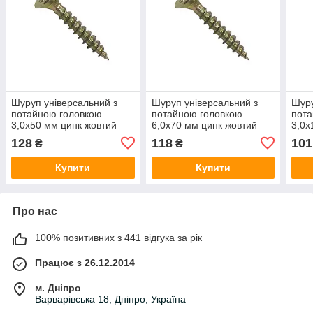
Шуруп універсальний з
Шуруп універсальний з
Шуру
потайною головкою
потайною головкою
пота
3,0х50 мм цинк жовтий
6,0х70 мм цинк жовтий
3,0х
(500 шт)
(100 шт)
(100
128
118
101
₴
₴
Купити
Купити
Про нас
100% позитивних з 441 відгука за рік
Працює з 26.12.2014
м. Дніпро
Варварівська 18, Дніпро, Україна