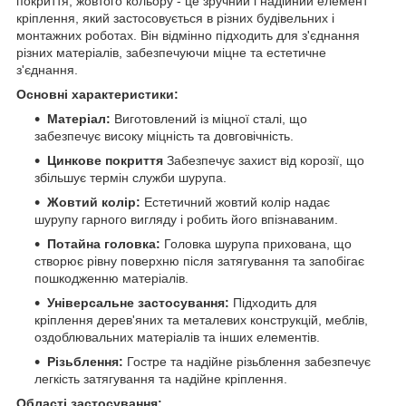
покриття, жовтого кольору - це зручний і надійний елемент
кріплення, який застосовується в різних будівельних і
монтажних роботах. Він відмінно підходить для з'єднання
різних матеріалів, забезпечуючи міцне та естетичне
з'єднання.
Основні характеристики:
Матеріал:
Виготовлений із міцної сталі, що
забезпечує високу міцність та довговічність.
Цинкове покриття
Забезпечує захист від корозії, що
збільшує термін служби шурупа.
Жовтий колір:
Естетичний жовтий колір надає
шурупу гарного вигляду і робить його впізнаваним.
Потайна головка:
Головка шурупа прихована, що
створює рівну поверхню після затягування та запобігає
пошкодженню матеріалів.
Універсальне застосування:
Підходить для
кріплення дерев'яних та металевих конструкцій, меблів,
оздоблювальних матеріалів та інших елементів.
Різьблення:
Гостре та надійне різьблення забезпечує
легкість затягування та надійне кріплення.
Області застосування: