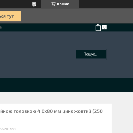
Кошик
а
Пошук...
айною головкою 4,0х80 мм цинк жовтий (250
66281592