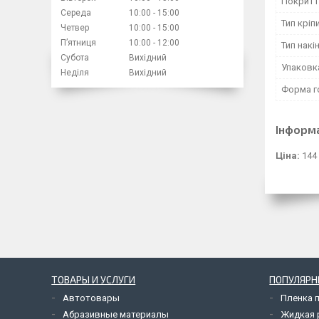
Покритт
Середа
10:00
15:00
Тип кріп
Четвер
10:00
15:00
Пʼятниця
10:00
12:00
Тип накі
Субота
Вихідний
Упаковк
Неділя
Вихідний
Форма г
Інформ
Ціна:
144
ТОВАРЫ И УСЛУГИ
ПОПУЛЯРН
Автотовары
Пленка 
Абразивные материалы
Жидкая р