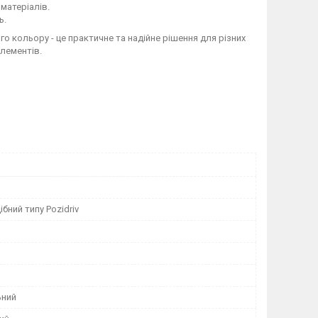
матеріалів.
ь.
о кольору - це практичне та надійне рішення для різних
елементів.
бний типу Pozidriv
ьний