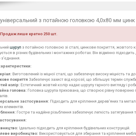
універсальний з потайною головкою 4,0х80 мм цинк
 Продаж лише кратно 250 шт.
льний
шуруп
з потайною головкою зі сталі, цинкове покриття, жовтого ко
ється в різних будівельних і монтажних роботах. Він відмінно підходить 
 з'єднання.
характеристики:
еріал:
Виготовлений із міцної сталі, що забезпечує високу міцність та до
кове покриття
Забезпечує захист від корозії, що збільшує термін служб
тий колір:
Естетичний жовтий колір надає шурупу гарного вигляду і роб
айна головка:
Головка шурупа прихована, що створює рівну поверхню 
алів.
версальне застосування:
Підходить для кріплення дерев'яних та метал
их елементів.
ьблення:
Гостре та надійне різьблення забезпечує легкість затягування т
застосування:
івництво:
Ідеально підходить для кріплення будівельних конструкцій.
леве виробництво:
Використовується для збирання та кріплення меблі