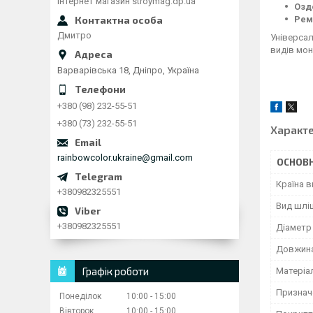
Інтернет магазин stroymag.dp.ua
Озд
Рем
Дмитро
Універсал
видів мон
Варварівська 18, Дніпро, Україна
+380 (98) 232-55-51
+380 (73) 232-55-51
Характ
rainbowcolor.ukraine@gmail.com
ОСНОВН
Країна 
+380982325551
Вид шлі
+380982325551
Діаметр
Довжина
Графік роботи
Матеріа
Признач
Понеділок
10:00
15:00
Вівторок
10:00
15:00