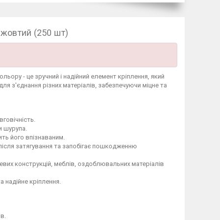
 жовтий (250 шт)
льору - це зручний і надійний елемент кріплення, який
для з'єднання різних матеріалів, забезпечуючи міцне та
вговічність.
и шурупа.
ить його впізнаваним.
після затягування та запобігає пошкодженню
евих конструкцій, меблів, оздоблювальних матеріалів
а надійне кріплення.
в.