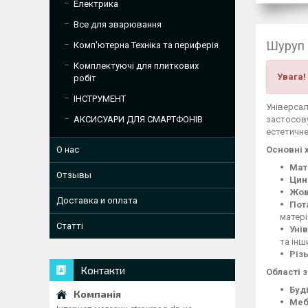
Електрика
Все для зварювання
Шуруп 
Комп'ютерна Техніка та периферія
Комплектуючі для плиткових
Увага!
робіт
ІНСТРУМЕНТ
Універса
застосову
АКСИСУАРИ ДЛЯ СМАРТФОНІВ
естетичне
Основні 
О нас
Мат
Отзывы
Цин
Жов
Доставка и оплата
Пот
матері
Статті
Уні
та інш
Різ
Контакти
Області 
Буд
Меб