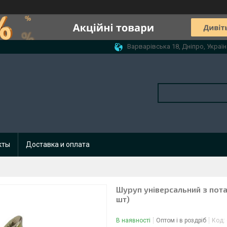
Варварівська 18, Дніпро, Україн
кты
Доставка и оплата
Шуруп універсальний з пот
шт)
В наявності
Оптом і в роздріб
Код: