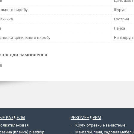
я
Цинк жовт
ильного виробу
Шуруп
нечника
Гострий
а
Пачка
оловки кріпильного виробу
Напівкруг
ація для замовлення
 ₴
ЫЕ РАЗДЕЛЫ
РЕКОМЕНДУЕМ
полиэтиленовая
Круги отрезные,зачистные
езина (пленка) plastidip
Мангалы, печи, садовая мебель