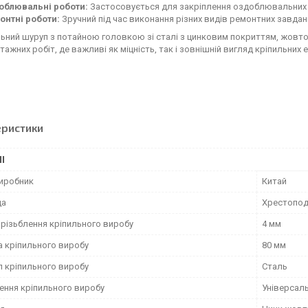
облювальні роботи:
Застосовується для закріплення оздоблювальних 
онтні роботи:
Зручний під час виконання різних видів ремонтних завдан
ьний шуруп з потайною головкою зі сталі з цинковим покриттям, жовтог
тажних робіт, де важливі як міцність, так і зовнішній вигляд кріпильних 
еристики
І
виробник
Китай
ца
Хрестоподі
 різьблення кріпильного виробу
4 мм
 кріпильного виробу
80 мм
л кріпильного виробу
Сталь
ення кріпильного виробу
Універсал