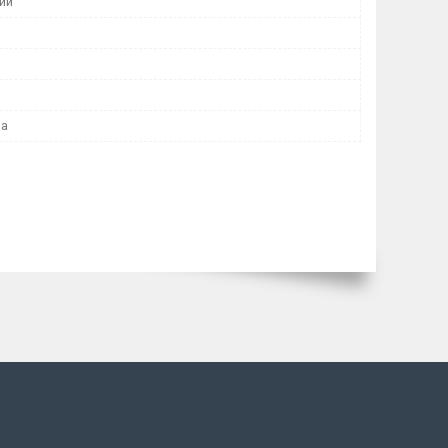
ий
ла