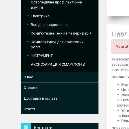
Ортопедичне профілактичне
взуття
Електрика
Все для зварювання
Шуруп 
Комп'ютерна Техніка та периферія
Комплектуючі для плиткових
Увага!
робіт
ІНСТРУМЕНТ
Універса
застосову
АКСИСУАРИ ДЛЯ СМАРТФОНІВ
естетичне
Основні 
О нас
Мат
Отзывы
Цин
Жов
Доставка и оплата
Пот
матері
Статті
Уні
та інш
Різ
Контакти
Області 