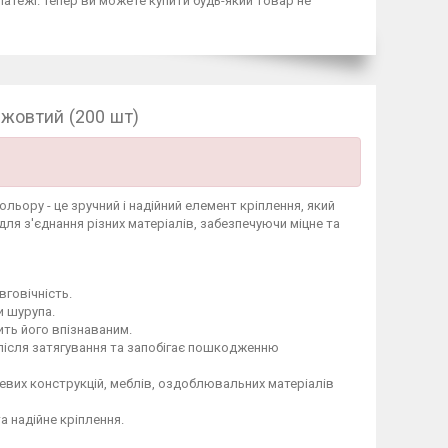
латежі. Тепер ви можете купити будь-який товар не
 жовтий (200 шт)
льору - це зручний і надійний елемент кріплення, який
для з'єднання різних матеріалів, забезпечуючи міцне та
вговічність.
и шурупа.
ить його впізнаваним.
після затягування та запобігає пошкодженню
евих конструкцій, меблів, оздоблювальних матеріалів
а надійне кріплення.