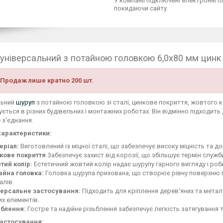
У компанії підключені електронні п
покидаючи сайту.
універсальний з потайною головкою 6,0х80 мм цинк
 Продаж лише кратно 200 шт.
льний
шуруп
з потайною головкою зі сталі, цинкове покриття, жовтого ко
ється в різних будівельних і монтажних роботах. Він відмінно підходить 
 з'єднання.
характеристики:
еріал:
Виготовлений із міцної сталі, що забезпечує високу міцність та до
кове покриття
Забезпечує захист від корозії, що збільшує термін служб
тий колір:
Естетичний жовтий колір надає шурупу гарного вигляду і роб
айна головка:
Головка шурупа прихована, що створює рівну поверхню 
алів.
версальне застосування:
Підходить для кріплення дерев'яних та метал
их елементів.
ьблення:
Гостре та надійне різьблення забезпечує легкість затягування т
застосування: