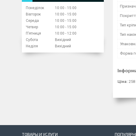
Признач
Понеділок
10:00
15:00
Вівторок
10:00
15:00
Покритт
Середа
10:00
15:00
Тип кріп
Четвер
10:00
15:00
Пʼятниця
10:00
12:00
Тип накі
Субота
Вихідний
Упаковк
Неділя
Вихідний
Форма г
Інформ
Ціна:
258
ТОВАРЫ И УСЛУГИ
ПОПУЛЯРН