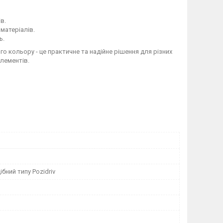
в.
матеріалів.
ь.
о кольору - це практичне та надійне рішення для різних
елементів.
бний типу Pozidriv