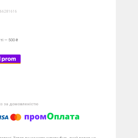
66281616
ті — 500 ₴
ів
за домовленістю