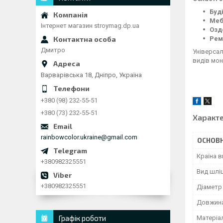
Буд
Меб
Інтернет магазин stroymag.dp.ua
Озд
Рем
Дмитро
Універсал
видів мон
Варварівська 18, Дніпро, Україна
+380 (98) 232-55-51
+380 (73) 232-55-51
Характ
rainbowcolor.ukraine@gmail.com
ОСНОВН
Країна 
+380982325551
Вид шлі
+380982325551
Діаметр
Довжина
Графік роботи
Матеріа