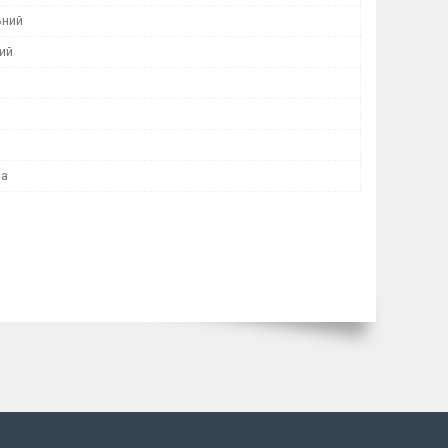
ьний
ий
ла