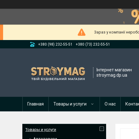
Зараз у компанії нероб
+380 (98) 232-55-51
+380 (73) 232-55-51
Інтернет магазин
stroymag.dp.ua
Главная
Товары и услуги
О нас
Конта
Товары и услуги
Автотовари