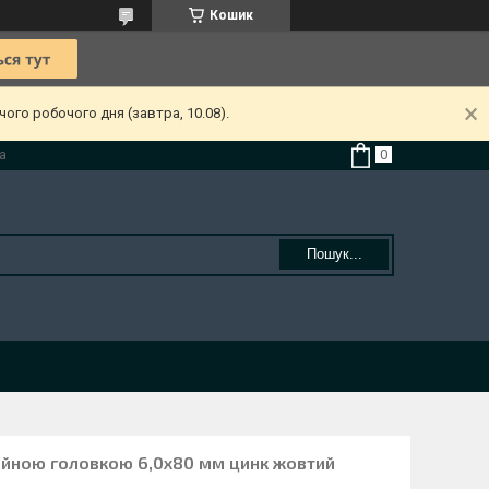
Кошик
ого робочого дня (завтра, 10.08).
а
Пошук...
айною головкою 6,0х80 мм цинк жовтий