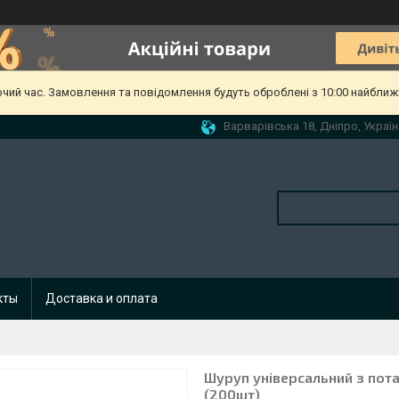
очий час. Замовлення та повідомлення будуть оброблені з 10:00 найближч
Варварівська 18, Дніпро, Україн
кты
Доставка и оплата
Шуруп універсальний з пот
(200шт)