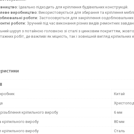
івництво:
Ідеально підходить для кріплення будівельних конструкцій.
леве виробництво:
Використовується для збирання та кріплення меблі
облювальні роботи:
Застосовується для закріплення оздоблювальних 
онтні роботи:
Зручний під час виконання різних видів ремонтних завдан
ьний шуруп з потайною головкою зі сталі з цинковим покриттям, жовтог
тажних робіт, де важливі як міцність, так і зовнішній вигляд кріпильних 
еристики
І
виробник
Китай
ца
Хрестоподі
 різьблення кріпильного виробу
6 мм
 кріпильного виробу
80 мм
л кріпильного виробу
Сталь