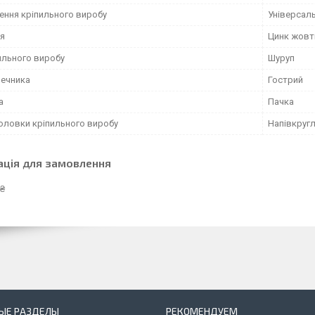
ення кріпильного виробу
Універсал
я
Цинк жовт
ильного виробу
Шуруп
нечника
Гострий
а
Пачка
оловки кріпильного виробу
Напівкруг
ація для замовлення
 ₴
ЫЕ РАЗДЕЛЫ
РЕКОМЕНДУЕМ