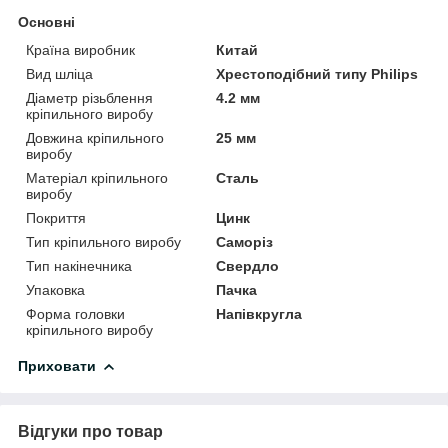
Основні
Країна виробник
Китай
Вид шліца
Хрестоподібний типу Philips
Діаметр різьблення
4.2 мм
кріпильного виробу
Довжина кріпильного
25 мм
виробу
Матеріал кріпильного
Сталь
виробу
Покриття
Цинк
Тип кріпильного виробу
Саморіз
Тип накінечника
Свердло
Упаковка
Пачка
Форма головки
Напівкругла
кріпильного виробу
Приховати
Відгуки про товар