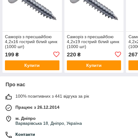
Саморіз з пресшайбою
Саморіз з пресшайбою
Само
4,2х16 гострий білий цинк
4,2х19 гострий білий цинк
4,2х
(1000 шт)
(1000 шт)
(100
199
220
267
₴
₴
Купити
Купити
Про нас
100% позитивних з 441 відгука за рік
Працює з 26.12.2014
м. Дніпро
Варварівська 18, Дніпро, Україна
Контакти