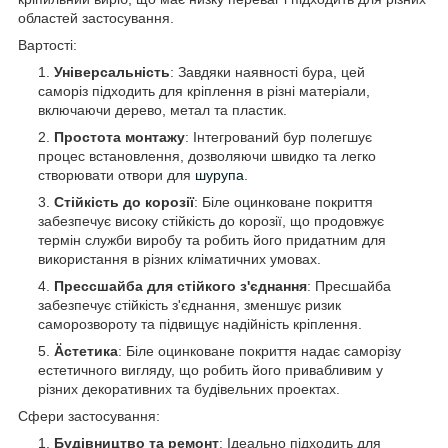
областей застосування.
Вартості:
Універсальність
: Завдяки наявності бура, цей
саморіз підходить для кріплення в різні матеріали,
включаючи дерево, метал та пластик.
Простота монтажу
: Інтегрований бур полегшує
процес встановлення, дозволяючи швидко та легко
створювати отвори для
шурупа
.
Стійкість до корозії
: Біле оцинковане покриття
забезпечує високу стійкість до корозії, що продовжує
термін служби виробу та робить його придатним для
використання в різних кліматичних умовах.
Прессшайба для стійкого з'єднання
: Пресшайба
забезпечує стійкість з'єднання, зменшує ризик
саморозвороту та підвищує надійність кріплення.
Äстетика
: Біле оцинковане покриття надає саморізу
естетичного вигляду, що робить його привабливим у
різних декоративних та будівельних проектах.
Сфери застосування:
Будівництво та ремонт
: Ідеально підходить для