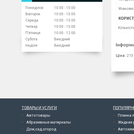
Понеділок
10:00
15:00
Упаковк
Вівторок
10:00
15:00
КОРИСТ
Середа
10:00
15:00
Четвер
10:00
15:00
Кількіст
Пʼятниця
10:00
12:00
Субота
Вихідний
Інформ
Неділя
Вихідний
Ціна:
213
ТОВАРЫ И УСЛУГИ
ПОПУЛЯРН
Автотовары
Пленка 
Абразивные материалы
Жидкая р
Дом,сад,огород
Автохим