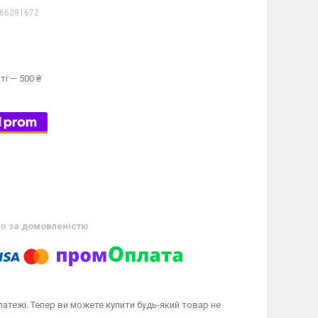
66281672
ті — 500 ₴
ів
за домовленістю
латежі. Тепер ви можете купити будь-який товар не