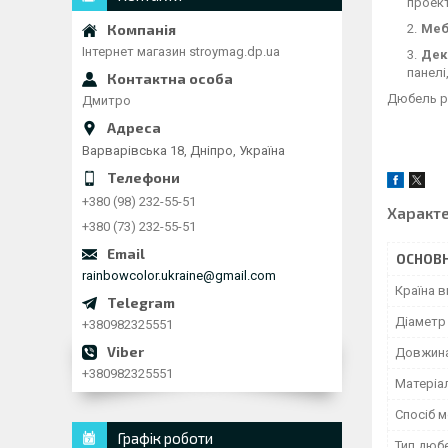
проект
Меб
Інтернет магазин stroymag.dp.ua
Дек
панелі
Дюбель ро
Дмитро
Варварівська 18, Дніпро, Україна
+380 (98) 232-55-51
Характ
+380 (73) 232-55-51
ОСНОВН
rainbowcolor.ukraine@gmail.com
Країна 
Діаметр
+380982325551
Довжин
+380982325551
Матеріа
Спосіб 
Графік роботи
Тип дюб