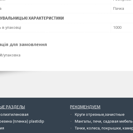
а
Пачка
УВАЛЬНИЦЬКІ ХАРАКТЕРИСТИКИ
ь в упаковці
1000
ація для замовлення
 ₴/упаковка
ЫЕ РАЗДЕЛЫ
РЕКОМЕНДУЕМ
полиэтиленовая
Круги отрезные,зачистные
езина (пленка) plastidip
Мангалы, печи, садовая мебель
ия
Тачки, колеса, покрышки, каме