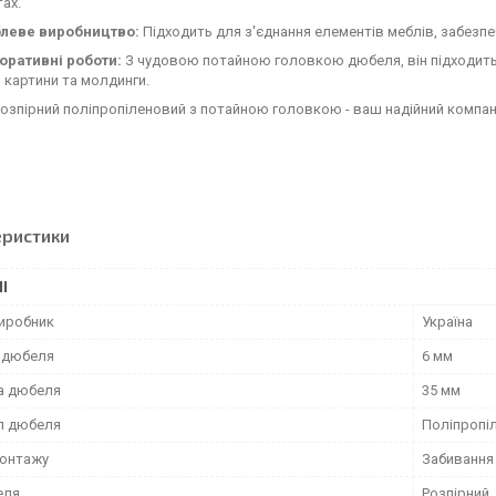
ах.
леве виробництво:
Підходить для з'єднання елементів меблів, забезпе
оративні роботи:
З чудовою потайною головкою дюбеля, він підходить 
, картини та молдинги.
зпірний поліпропіленовий з потайною головкою - ваш надійний компань
еристики
І
виробник
Україна
 дюбеля
6 мм
а дюбеля
35 мм
л дюбеля
Поліпропі
монтажу
Забивання
еля
Розпірний