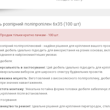
 розпірний поліпропілен 6х35 (100 шт)
Продаж тільки кратно пачкам - 100 шт.
озпірний поліпропіленовий - надійне рішення для кріплення вашого про
ний дюбель ідеально підходить для використання на різних основах, вк
'єднання в найрізноманітніших умовах.
 дюбеля:
версальність в застосуванні:
Цей дюбель ідеально підходить для кріпле
ніверсальним вибором для широкого спектру будівельних проектів.
еважна міцність:
Виготовлений з високоякісного поліпропілену, дюбел
 при значних навантаженнях.
стота монтажу:
Унікальна потайна форма головки дюбеля забезпечує л
 кріплення після встановлення.
стосування:
івництво та ремонт:
Ідеальне рішення для кріплення перегородок, стела