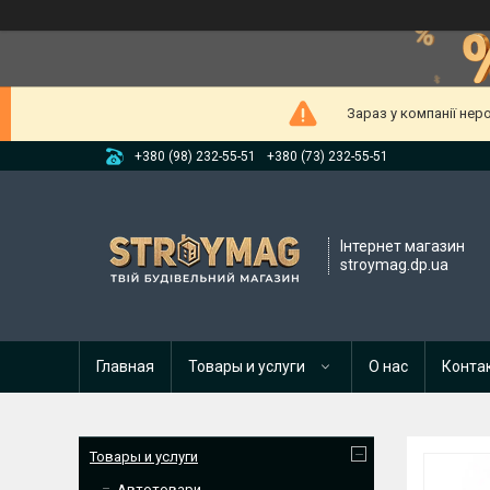
Зараз у компанії нер
+380 (98) 232-55-51
+380 (73) 232-55-51
Інтернет магазин
stroymag.dp.ua
Главная
Товары и услуги
О нас
Конта
Товары и услуги
Автотовари