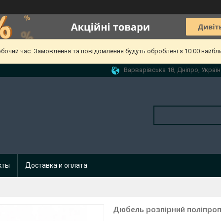
обочий час. Замовлення та повідомлення будуть оброблені з 10:00 найбл
Варварівська 18, Дніпро, Україн
кты
Доставка и оплата
Дюбель розпірний поліпроп