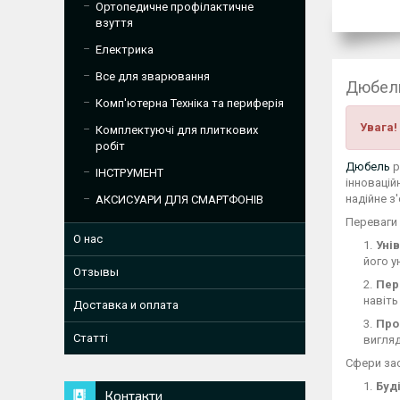
Ортопедичне профілактичне
взуття
Електрика
Все для зварювання
Дюбель
Комп'ютерна Техніка та периферія
Увага!
Комплектуючі для плиткових
робіт
Дюбель
р
ІНСТРУМЕНТ
інновацій
надійне з
АКСИСУАРИ ДЛЯ СМАРТФОНІВ
Переваги
О нас
Уні
його у
Отзывы
Пер
навіть
Доставка и оплата
Про
Статті
вигляд
Сфери за
Буд
Контакти