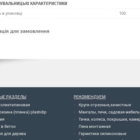
УВАЛЬНИЦЬКІ ХАРАКТЕРИСТИКИ
ь в упаковці
100
ація для замовлення
ЫЕ РАЗДЕЛЫ
РЕКОМЕНДУЕМ
полиэтиленовая
Круги отрезные,зачистные
езина (пленка) plastidip
Мангалы, печи, садовая мебель
ия
Тачки, колеса, покрышки, каме
 в бетон
Пена монтажная
я для дерева
Герметики силиконовые