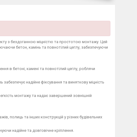
екту з бездоганною міцністю та простотою монтажу. Цей
лючаючи бетон, камінь та повнотілий цеглу, забезпечуючи
ння в бетоні, камені та повнотілий цеглу, роблячи
ь забезпечує надійне фіксування та виняткову міцність
егкість монтажу та надає завершений зовнішній
жів, полиць та інших конструкцій у різних будівельних
чуючи надійне та довговічне кріплення.