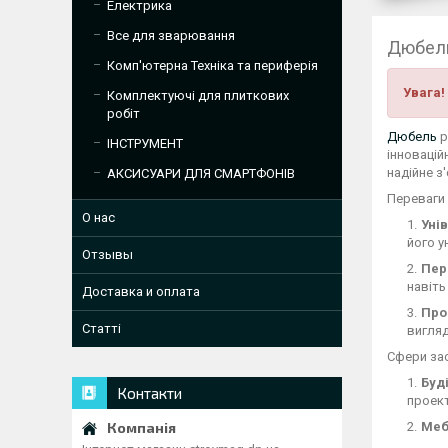
Електрика
Все для зварювання
Дюбель
Комп'ютерна Техніка та периферія
Увага!
Комплектуючі для плиткових
робіт
Дюбель
р
ІНСТРУМЕНТ
інновацій
надійне з
АКСИСУАРИ ДЛЯ СМАРТФОНІВ
Переваги
О нас
Уні
його у
Отзывы
Пер
навіть
Доставка и оплата
Про
Статті
вигляд
Сфери за
Буд
Контакти
проект
Меб