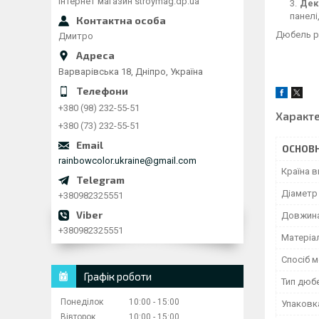
Інтернет магазин stroymag.dp.ua
Дек
панелі
Дюбель ро
Дмитро
Варварівська 18, Дніпро, Україна
+380 (98) 232-55-51
Характ
+380 (73) 232-55-51
ОСНОВН
rainbowcolor.ukraine@gmail.com
Країна 
Діаметр
+380982325551
Довжин
+380982325551
Матеріа
Спосіб 
Графік роботи
Тип дюб
Понеділок
10:00
15:00
Упаковк
Вівторок
10:00
15:00