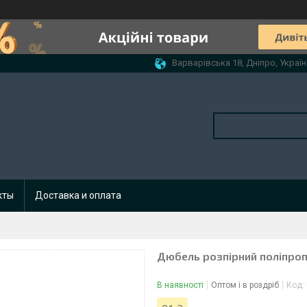
Варварівська 18, Дніпро, Україн
кты
Доставка и оплата
Дюбель розпірний поліпроп
В наявності
Оптом і в роздріб
Код: