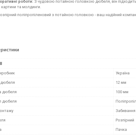
оративні роботи:
З чудовою потайною головкою дюбеля, він підходить 
, картини та молдинги.
зпірний поліпропіленовий з потайною головкою - ваш надійний компань
еристики
І
виробник
Україна
 дюбеля
12 мм
а дюбеля
100 мм
л дюбеля
Поліпропі
монтажу
Забивання
еля
Розпірний
а
Пачка