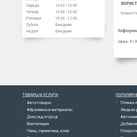
КОРИСТ
Середа
10:00
15:00
Четвер
10:00
15:00
Кількіст
Пʼятниця
10:00
12:00
Субота
Вихідний
Інформ
Неділя
Вихідний
Ціна:
81 ₴
ТОВАРЫ И УСЛУГИ
ПОПУЛЯРН
Автотовары
Пленка 
Абразивные материалы
Жидкая р
Дом,сад,огород
Автохим
Вентиляция
Добавки
Пены, герметики, клея
Покрыти