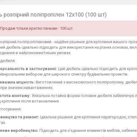
 розпірний поліпропілен 12х100 (100 шт)
Продаж тільки кратно пачкам - 100 шт.
озпірний поліпропіленовий - надійне рішення для кріплення вашого про
ний дюбель ідеально підходить для використання на різних основах, вк
'єднання в найрізноманітніших умовах.
 дюбеля:
версальність в застосуванні:
Цей дюбель ідеально підходить для кріпле
ніверсальним вибором для широкого спектру будівельних проектів.
еважна міцність:
Виготовлений з високоякісного поліпропілену, дюбел
 при значних навантаженнях.
стота монтажу:
Унікальна потайна форма головки дюбеля забезпечує л
 кріплення після встановлення.
стосування:
івництво та ремонт:
Ідеальне рішення для кріплення перегородок, стела
ах.
леве виробництво:
Підходить для з'єднання елементів меблів, забезпе