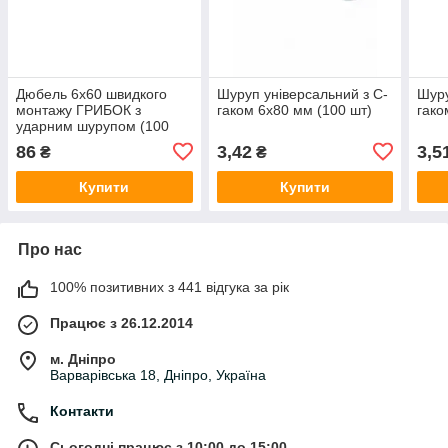
Дюбель 6х60 швидкого
Шуруп універсальний з C-
Шуру
монтажу ГРИБОК з
гаком 6х80 мм (100 шт)
гако
ударним шурупом (100
шт)
86
3,42
3,5
₴
₴
Купити
Купити
Про нас
100% позитивних з 441 відгука за рік
Працює з 26.12.2014
м. Дніпро
Варварівська 18, Дніпро, Україна
Контакти
Сьогодні працює з 10:00 до 15:00