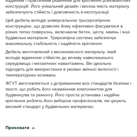
надійним і практичним рішенням для кріплення різноманітних
конструкцій. Його унікальний дизайн і висока якість матеріалу
забезпечують стійкість і довговічність в експлуатації.
Цей дюбель володіє універсальною трьохрозпірною
конструкцією, що дозволяє йому ефективно фіксуватися в
різних типах поверхонь, включаючи бетон, цеглу, камінь і інші
будівельні матеріали. Трирозпірна система забезпечує
максимальну стабільність і надійність кріплення.
Дюбель виготовлений з високоякісного матеріалу, який
володіє відмінною стійкістю до впливу навколишнього
середовища і механічних навантажень. Він ідеально
підходить для використання в умовах змінної вологості і
температурних коливань.
ЖГУТ виготовляється з дотриманням всіх стандартів безпеки і
якості, що робить його незамінним компонентом для
будівництва та ремонту. Його проста установка і надійне
кріплення роблять його вибором професіоналів, які цінують
високий стандарт у будівельних матеріалах.
Приховати