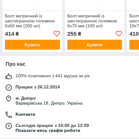
Болт метричний із
Болт метричний із
Болт
шестигранною головкою
шестигранною головкою
шест
6х50 мм (200 шт)
6х70 мм (100 шт)
10х7
414
255
410
₴
₴
Купити
Купити
Про нас
100% позитивних з 441 відгука за рік
Працює з 26.12.2014
м. Дніпро
Варварівська 18, Дніпро, Україна
Контакти
Сьогодні працює з 10:00 до 12:00
Показати весь графік роботи