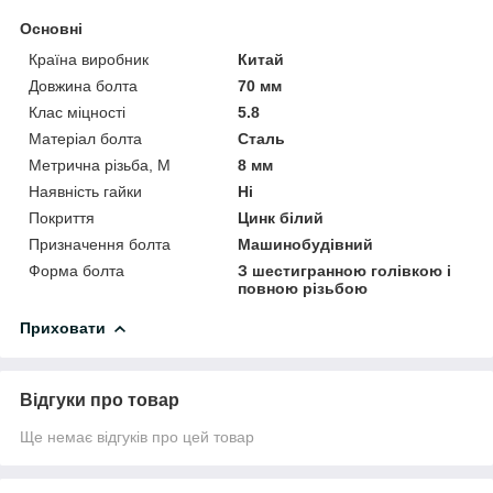
Основні
Країна виробник
Китай
Довжина болта
70 мм
Клас міцності
5.8
Матеріал болта
Сталь
Метрична різьба, М
8 мм
Наявність гайки
Ні
Покриття
Цинк білий
Призначення болта
Машинобудівний
Форма болта
З шестигранною голівкою і
повною різьбою
Приховати
Відгуки про товар
Ще немає відгуків про цей товар