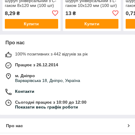
Шуруп універсальний з C-
Шуруп універсальний з L-
Шуру
гаком 8х120 мм (100 шт)
гаком 10х120 мм (100 шт)
гако
8,29
13
0,7
₴
₴
Купити
Купити
Про нас
100% позитивних з 442 відгуків за рік
Працює з 26.12.2014
м. Дніпро
Варварівська 18, Дніпро, Україна
Контакти
Сьогодні працює з 10:00 до 12:00
Показати весь графік роботи
Про нас