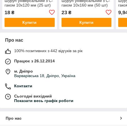
Шуруп універсальний з C-
Шуруп універсальний з C-
Шуру
гаком 10х120 мм (25 шт)
гаком 10х160 мм (50 шт)
гако
18
23
9,9
₴
₴
Купити
Купити
Про нас
100% позитивних з 442 відгуків за рік
Працює з 26.12.2014
м. Дніпро
Варварівська 18, Дніпро, Україна
Контакти
Сьогодні вихідний
Показати весь графік роботи
Про нас