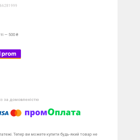
66281999
ті — 500 ₴
ів
за домовленістю
латежі. Тепер ви можете купити будь-який товар не