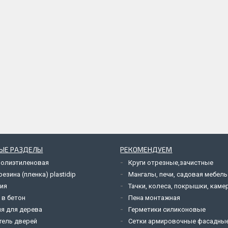
ЫЕ РАЗДЕЛЫ
РЕКОМЕНДУЕМ
полиэтиленовая
Круги отрезные,зачистные
езина (пленка) plastidip
Мангалы, печи, садовая мебель
ия
Тачки, колеса, покрышки, каме
 в бетон
Пена монтажная
я для дерева
Герметики силиконовые
тель дверей
Сетки армировочные фасадны