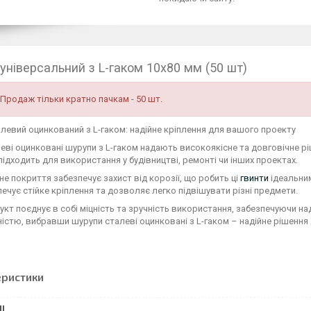
універсальний з L-гаком 10х80 мм (50 шт)
Продаж тільки кратно пачкам - 50 шт.
левий оцинкований з L-гаком: надійне кріплення для вашого проекту
еві оцинковані шурупи з L-гаком надають високоякісне та довговічне рі
підходить для використання у будівництві, ремонті чи інших проектах.
е покриття забезпечує захист від корозії, що робить ці
гвинти
ідеальним
печує стійке кріплення та дозволяє легко підвішувати різні предмети.
кт поєднує в собі міцність та зручність використання, забезпечуючи на
ністю, вибравши шурупи сталеві оцинковані з L-гаком – надійне рішення 
еристики
І