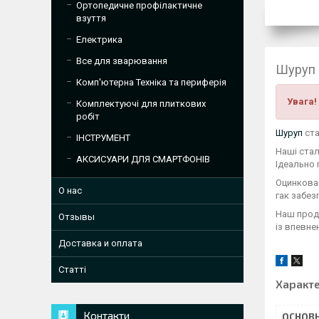
Ортопедичне профілактичне
взуття
Електрика
Все для зварювання
Шуруп 
Комп'ютерна Техніка та периферія
Увага!
Комплектуючі для плиткових
робіт
Шуруп
ста
ІНСТРУМЕНТ
Наші стал
АКСИСУАРИ ДЛЯ СМАРТФОНІВ
Ідеально 
Оцинкован
О нас
гак забез
Наш проду
Отзывы
із впевне
Доставка и оплата
Статті
Характ
Контакти
ОСНОВН