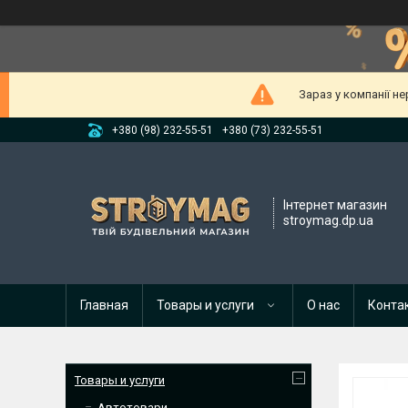
Зараз у компанії н
+380 (98) 232-55-51
+380 (73) 232-55-51
Інтернет магазин
stroymag.dp.ua
Главная
Товары и услуги
О нас
Конта
Товары и услуги
Автотовари