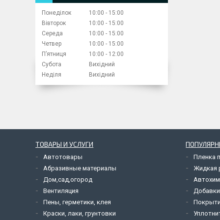
Понеділок
10:00
15:00
Вівторок
10:00
15:00
Середа
10:00
15:00
Четвер
10:00
15:00
Пʼятниця
10:00
12:00
Субота
Вихідний
Неділя
Вихідний
ТОВАРЫ И УСЛУГИ
ПОПУЛЯРН
Автотовары
Пленка 
Абразивные материалы
Жидкая р
Дом,сад,огород
Автохим
Вентиляция
Добавки
Пены, герметики, клея
Покрыти
Краски, лаки, грунтовки
Уплотни