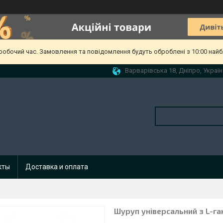
еробочий час. Замовлення та повідомлення будуть оброблені з 10:00 найб
Варварівська 18, Дніпро, Україн
кты
Доставка и оплата
Шуруп універсальний з L-га