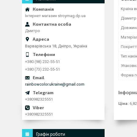
Країна 
Інтернет магазин stroymag.dp.ua
Діаметр
Довжина
Дмитро
Матеріа
Варварівська 18, Дніпро, Україна
Покритт
Тип накі
+380 (98) 232-55-51
Упаковк
+380 (73) 232-55-51
Форма г
rainbowcolor.ukraine@gmail.com
Інформ
+380982325551
Ціна:
6,82
+380982325551
Графік роботи