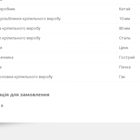
виробник
Китай
 різьблення кріпильного виробу
10 мм
 кріпильного виробу
80 мм
л кріпильного виробу
Сталь
я
Цинк
нечника
Гострий
а
Пачка
оловки кріпильного виробу
Гак
ація для замовлення
 ₴