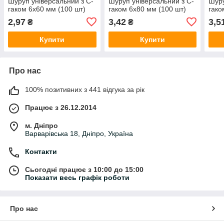
Шуруп універсальний з C-
Шуруп універсальний з C-
Шуру
гаком 6х60 мм (100 шт)
гаком 6х80 мм (100 шт)
гако
2,97
3,42
3,5
₴
₴
Купити
Купити
Про нас
100% позитивних з 441 відгука за рік
Працює з 26.12.2014
м. Дніпро
Варварівська 18, Дніпро, Україна
Контакти
Сьогодні працює з 10:00 до 15:00
Показати весь графік роботи
Про нас