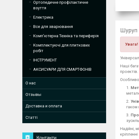
Ортопедичне профілактичне
взуття
Електрика
Все для зварювання
Шуруп 
Комп'ютерна Техніка та периферія
Увага!
Комплектуючі для плиткових
робіт
Універса
ІНСТРУМЕНТ
Наші бага
АКСИСУАРИ ДЛЯ СМАРТФОНІВ
проектів.
Особливос
О нас
Мет
метале
Отзывы
Уні
Доставка и оплата
гаком 
Про
Статті
зусиль
Надійні, 
кріпленні
Контакти