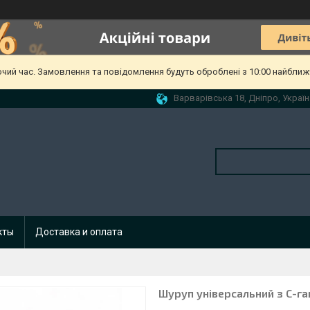
очий час. Замовлення та повідомлення будуть оброблені з 10:00 найближч
Варварівська 18, Дніпро, Україн
кты
Доставка и оплата
Шуруп універсальний з C-га