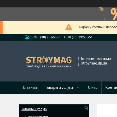
Зараз у компанії нероб
+380 (98) 232-55-51
+380 (73) 232-55-51
Інтернет магазин
stroymag.dp.ua
Главная
Товары и услуги
О нас
Конта
Товары и услуги
Автотовари