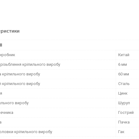
еристики
І
виробник
Китай
 різьблення кріпильного виробу
6 мм
 кріпильного виробу
60 мм
л кріпильного виробу
Сталь
я
Цинк
ильного виробу
Шуруп
нечника
Гострий
а
Пачка
оловки кріпильного виробу
Гак