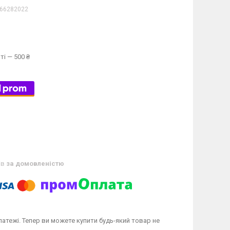
66282022
ті — 500 ₴
ів
за домовленістю
латежі. Тепер ви можете купити будь-який товар не