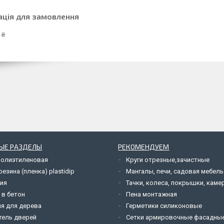
ація для замовлення
 ₴
ЫЕ РАЗДЕЛЫ
РЕКОМЕНДУЕМ
полиэтиленовая
Круги отрезные,зачистные
езина (пленка) plastidip
Мангалы, печи, садовая мебель
ия
Тачки, колеса, покрышки, каме
 в бетон
Пена монтажная
я для дерева
Герметики силиконовые
тель дверей
Сетки армировочные фасадны