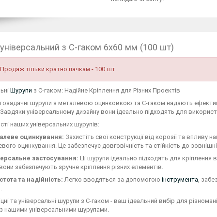
універсальний з C-гаком 6х60 мм (100 шт)
Продаж тільки кратно пачкам - 100 шт.
льні
Шурупи
з C-гаком: Надійне Кріплення для Різних Проектів
тозадачні шурупи з металевою оцинковкою та C-гаком надають ефективн
 Завдяки універсальному дизайну вони ідеально підходять для використа
ті наших універсальних шурупів:
алеве оцинкування:
Захистіть свої конструкції від корозії та вплив
вого оцинкування. Це забезпечує довговічність та стійкість до зовнішні
версальне застосування:
Ці шурупи ідеально підходять для кріплення в 
вони забезпечують зручне кріплення різних елементів.
стота та надійність:
Легко вводяться за допомогою
інструмента
, забе
.
міцні та універсальні шурупи з C-гаком - ваш ідеальний вибір для різнома
 з нашими універсальними шурупами.