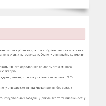
е та міцне рішення для різних будівельних та монтажних
ння в різних матеріалах, забезпечуючи надійне кріплення.
у навколишнього середовища за допомогою міцного
х факторів.
дереві, металі, пластику та інших матеріалах. З C-
зпечуючи швидке та надійне кріплення без зайвих
нітних будівельних завдань. Довірте якості та впевненості у