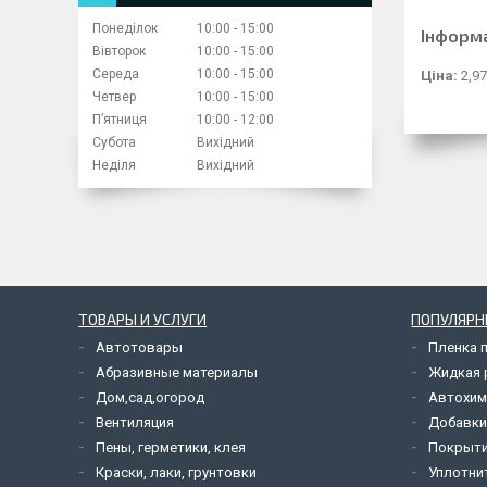
Понеділок
10:00
15:00
Інформ
Вівторок
10:00
15:00
Середа
10:00
15:00
Ціна:
2,97
Четвер
10:00
15:00
Пʼятниця
10:00
12:00
Субота
Вихідний
Неділя
Вихідний
ТОВАРЫ И УСЛУГИ
ПОПУЛЯРН
Автотовары
Пленка 
Абразивные материалы
Жидкая р
Дом,сад,огород
Автохим
Вентиляция
Добавки
Пены, герметики, клея
Покрыти
Краски, лаки, грунтовки
Уплотни