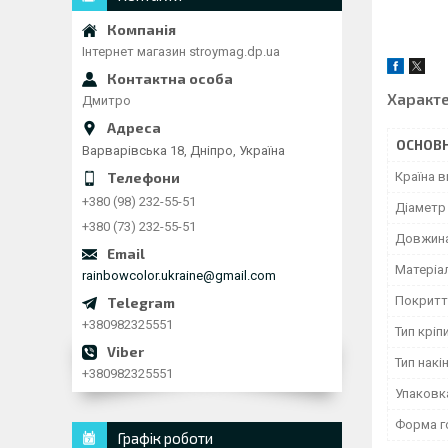
Інтернет магазин stroymag.dp.ua
Характ
Дмитро
ОСНОВН
Варварівська 18, Дніпро, Україна
Країна 
+380 (98) 232-55-51
Діаметр
+380 (73) 232-55-51
Довжина
Матеріа
rainbowcolor.ukraine@gmail.com
Покритт
+380982325551
Тип кріп
Тип накі
+380982325551
Упаковк
Форма г
Графік роботи