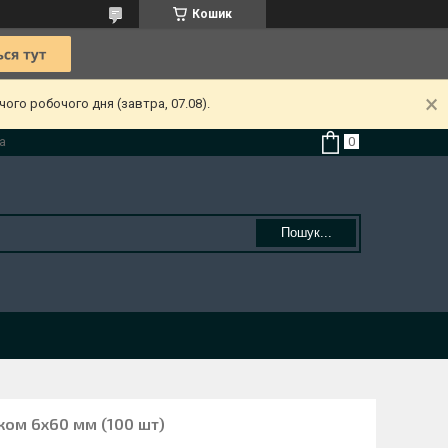
Кошик
ого робочого дня (завтра, 07.08).
а
Пошук...
ком 6х60 мм (100 шт)