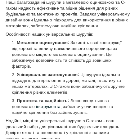
Наші багатозадачні шурупи з металевою оцинковкою та C-
гаком надають ефективне та міцне рішення для різних
будівельних та монтажних проектів. Завдяки універсальному
дизайну вони ідеально підходять для використання в різних
матеріалах, забезпечуючи надійне кріплення.
Особливості наших універсальних шурупів:
Металеве оцинкування:
Захистіть свої конструкції
від корозії та впливу навколишнього середовища за
допомогою міцного металевого оцинкування. Це
забезпечує довговічність та стійкість до зовнішніх
факторів.
Універсальне застосування:
Ці шурупи ідеально
підходять для кріплення в дереві, металі, пластику та
інших матеріалах. З C-гаком вони забезпечують зручне
кріплення різних елементів.
Простота та надійність:
Легко вводяться за
допомогою
інструмента
, забезпечуючи швидке та
надійне кріплення без зайвих зусиль.
Надійні, міцні та універсальні шурупи з C-гаком - ваш
ідеальний вибір для різноманітних будівельних завдань.
Довірте якості та впевненості у кріпленні з нашими
універсальними шурупами.