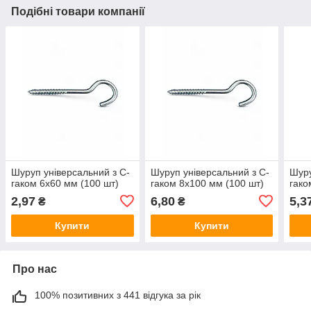
Подібні товари компанії
Шуруп універсальний з C-
Шуруп універсальний з C-
Шуру
гаком 6х60 мм (100 шт)
гаком 8х100 мм (100 шт)
гако
2,97
6,80
5,3
₴
₴
Купити
Купити
Про нас
100% позитивних з 441 відгука за рік