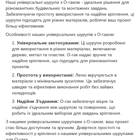
Наші універсальні шурупи з О-гаком - ідеальне рішення для
різноманітних будівельних та монтажних завдань.
Забезпечуючи простоту використання та надійне кріплення, ці
шурупи підходять для різних матеріалів, роблячи ваш проект
більш ефективним.
Особливості наших універсальних шурупів з О-гаком:
Універсальне застосування:
Ці шурупи розроблені
для використання в різних матеріалах, включаючи
дерево, метал та пластик. О-гак надає зручне та
надійне кріплення, що підходить для різноманітних
проектів.
Простота у використанні:
Легко вкручуються в
матеріали з мінімальним зусиллям. Це забезпечує
швидке та ефективне виконання робіт без зайвих
складнощів.
Надійне З'єднання:
О-гак забезпечує міцне та
надійне з'єднання між шурупом та поверхнею, що
робить їх ідеальним вибором для завдань кріплення.
З нашими універсальними шурупами з О-гаком, ваш проект
стає більш доступним та зручним. Довіртеся простоті та
ефективності у кріпленні з нашими універсальними шурупами
для О-гака.