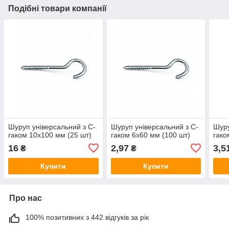
Подібні товари компанії
Шуруп універсальний з C-
Шуруп універсальний з C-
Шуру
гаком 10x100 мм (25 шт)
гаком 6х60 мм (100 шт)
гако
16
2,97
3,5
₴
₴
Купити
Купити
Про нас
100% позитивних з 442 відгуків за рік