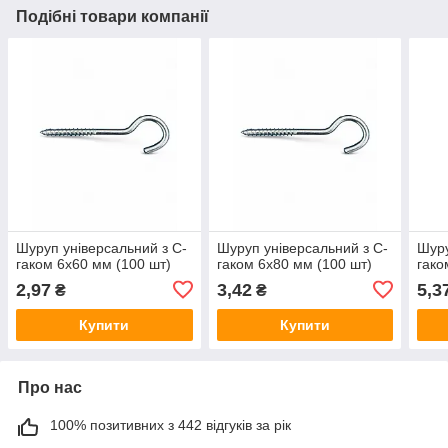
Подібні товари компанії
Шуруп універсальний з C-
Шуруп універсальний з C-
Шуру
гаком 6х60 мм (100 шт)
гаком 6х80 мм (100 шт)
гако
2,97
3,42
5,3
₴
₴
Купити
Купити
Про нас
100% позитивних з 442 відгуків за рік