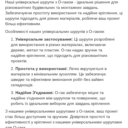
Наші універсальні шурупи з О-гаком - ідеальне рішення для
різноманітних будівельних та монтажних завдань.
Забезпечуючи простоту використання та надійне кріплення, ці
шурупи підходять для різних матеріалів, роблячи ваш проект
більш ефективним.
Особливості наших універсальних шурупів з О-гаком:
Універсальне застосування:
Ці шурупи розроблені
для використання в різних матеріалах, включаючи
дерево, метал та пластик. О-гак надає зручне та
надійне кріплення, що підходить для різноманітних
проектів.
Простота у використанні:
Легко вкручуються в
матеріали з мінімальним зусиллям. Це забезпечує
швидке та ефективне виконання робіт без зайвих
складнощів.
Надійне З'єднання:
О-гак забезпечує міцне та
надійне з'єднання між шурупом та поверхнею, що
робить їх ідеальним вибором для завдань кріплення.
З нашими універсальними шурупами з О-гаком, ваш проект
стає більш доступним та зручним. Довіртеся простоті та
ефективності у кріпленні з нашими універсальними шурупами
для О-гака.