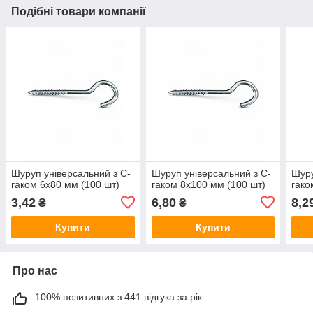
Подібні товари компанії
Шуруп універсальний з C-
Шуруп універсальний з C-
Шуру
гаком 6х80 мм (100 шт)
гаком 8х100 мм (100 шт)
гако
3,42
6,80
8,2
₴
₴
Купити
Купити
Про нас
100% позитивних з 441 відгука за рік