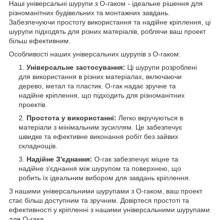
Наші універсальні шурупи з О-гаком - ідеальне рішення для
різноманітних будівельних та монтажних завдань.
Забезпечуючи простоту використання та надійне кріплення, ці
шурупи підходять для різних матеріалів, роблячи ваш проект
більш ефективним.
Особливості наших універсальних шурупів з О-гаком:
Універсальне застосування:
Ці шурупи розроблені
для використання в різних матеріалах, включаючи
дерево, метал та пластик. О-гак надає зручне та
надійне кріплення, що підходить для різноманітних
проектів.
Простота у використанні:
Легко вкручуються в
матеріали з мінімальним зусиллям. Це забезпечує
швидке та ефективне виконання робіт без зайвих
складнощів.
Надійне З'єднання:
О-гак забезпечує міцне та
надійне з'єднання між шурупом та поверхнею, що
робить їх ідеальним вибором для завдань кріплення.
З нашими універсальними шурупами з О-гаком, ваш проект
стає більш доступним та зручним. Довіртеся простоті та
ефективності у кріпленні з нашими універсальними шурупами
для О-гака.