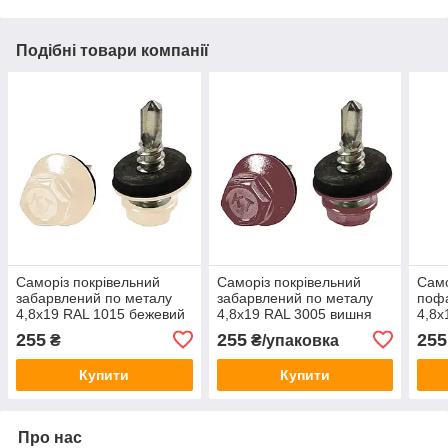
Подібні товари компанії
Саморіз покрівельний
Саморіз покрівельний
Само
забарвлений по металу
забарвлений по металу
поф
4,8х19 RAL 1015 бежевий
4,8х19 RAL 3005 вишня
4,8х
(250 шт)
(250 шт)
(250
255
255
255
₴
₴/упаковка
Купити
Купити
Про нас