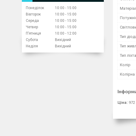
Понеділок
10:00
15:00
Матеріа
Вівторок
10:00
15:00
Потужні
Середа
10:00
15:00
Четвер
10:00
15:00
Світлови
Пʼятниця
10:00
12:00
Тип діод
Субота
Вихідний
Тип жив
Неділя
Вихідний
Тип ліхт
Колір
Колірна
Інформ
Ціна:
972