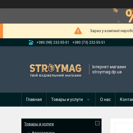
Зараз у компанії нероб
+380 (98) 232-55-51
+380 (73) 232-55-51
Інтернет магазин
stroymag.dp.ua
Главная
Товары и услуги
О нас
Конта
Товары и услуги
Автотовари