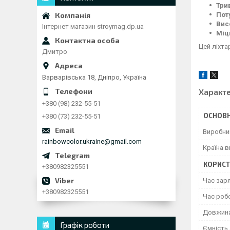
Три
Пот
Вис
Інтернет магазин stroymag.dp.ua
Міц
Цей ліхта
Дмитро
Варварівська 18, Дніпро, Україна
Характ
+380 (98) 232-55-51
ОСНОВН
+380 (73) 232-55-51
Виробни
rainbowcolor.ukraine@gmail.com
Країна 
КОРИСТ
+380982325551
Час зар
+380982325551
Час роб
Довжин
Графік роботи
Ємність