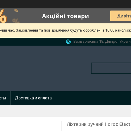
очий час. Замовлення та повідомлення будуть оброблені з 10:00 найближч
Варварівська 18, Дніпро, Україн
кты
Доставка и оплата
Ліхтарик ручний Horoz Elec