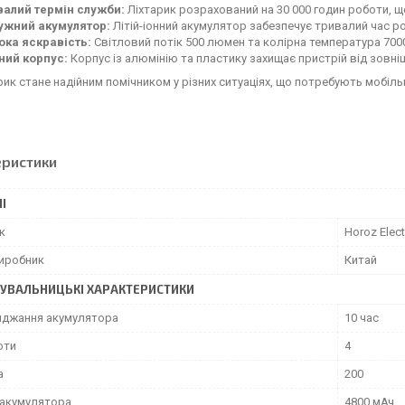
валий термін служби:
Ліхтарик розрахований на 30 000 годин роботи, 
ужний акумулятор:
Літій-іонний акумулятор забезпечує тривалий час р
ока яскравість:
Світловий потік 500 люмен та колірна температура 700
ний корпус:
Корпус із алюмінію та пластику захищає пристрій від зовніш
рик стане надійним помічником у різних ситуаціях, що потребують мобіль
еристики
І
к
Horoz Elect
виробник
Китай
УВАЛЬНИЦЬКІ ХАРАКТЕРИСТИКИ
яджання акумулятора
10 час
оти
4
а
200
 акумулятора
4800 мАч