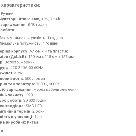
 характеристики:
Ручний
мулятор:
Літій-іонний, 3.7V, 7.2Ah
 заряджання:
8-10 годин
 роботи:
аксимальна потужність: 1 година
інімальна потужність: 4 години
еріал корпусу:
Алюміній та пластик
міри (ДxШxВ):
120 мм х 215 мм х 157 мм
р:
Золото, Чорний
руга:
220-240V, 50-60Hz
ужність:
7W
ловий потік:
500 люмен
ірна температура:
7000K, 9000K
сіб заряджання:
Через кабель живлення
інь захисту:
IP20
урс роботи:
30 000 годин
 світлодіода:
SMD LED
антійний термін:
2 роки
кість в упаковці:
1 шт.
їна виробник:
Китай
и: