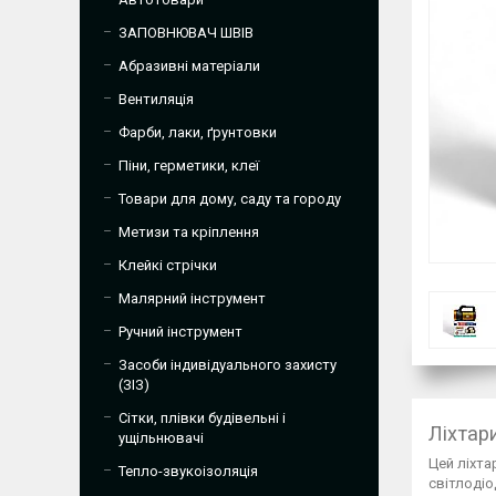
ЗАПОВНЮВАЧ ШВІВ
Абразивні матеріали
Вентиляція
Фарби, лаки, ґрунтовки
Піни, герметики, клеї
Товари для дому, саду та городу
Метизи та кріплення
Клейкі стрічки
Малярний інструмент
Ручний інструмент
Засоби індивідуального захисту
(ЗІЗ)
Сітки, плівки будівельні і
Ліхтар
ущільнювачі
Цей ліхта
Тепло-звукоізоляція
світлодіо