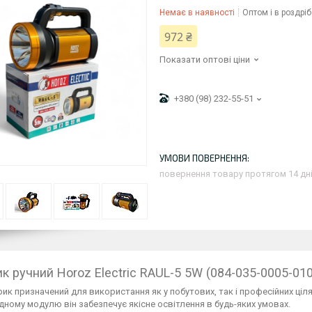
Немає в наявності
Оптом і в роздріб
972 ₴
Показати оптові ціни
+380 (98) 232-55-51
повернення товару протягом 14 дн
ик ручний Horoz Electric RAUL-5 5W (084-035-0005-010
рик призначений для використання як у побутових, так і професійних ці
дному модулю він забезпечує якісне освітлення в будь-яких умовах.