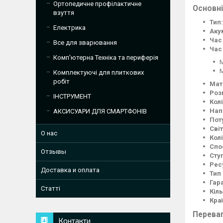
Ортопедичне профілактичне
Основні
взуття
Тип:
Електрика
Аку
Час
Все для зварювання
Час
Комп'ютерна Техніка та периферія
М
М
Комплектуючі для плиткових
робіт
Мат
Роз
ІНСТРУМЕНТ
Колі
Нап
АКСИСУАРИ ДЛЯ СМАРТФОНІВ
Пот
Світ
О нас
Кол
Спо
Отзывы
Ступ
Рес
Доставка и оплата
Тип
Гар
Статті
Кіль
Кра
Переваг
Контакти