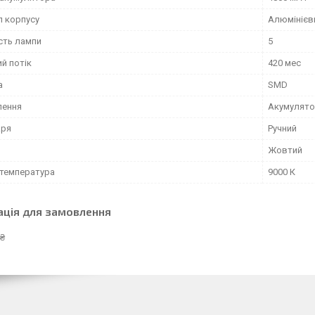
л корпусу
Алюмінієв
сть лампи
5
й потік
420 мес
а
SMD
лення
Акумулят
аря
Ручний
Жовтий
 температура
9000 К
ація для замовлення
 ₴