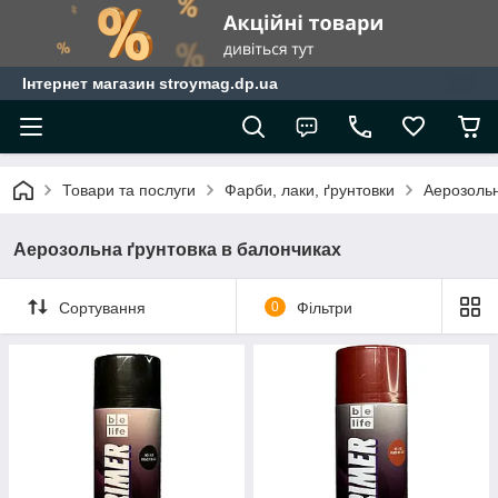
Інтернет магазин stroymag.dp.ua
Товари та послуги
Фарби, лаки, ґрунтовки
Аерозоль
Аерозольна ґрунтовка в балончиках
Сортування
0
Фільтри