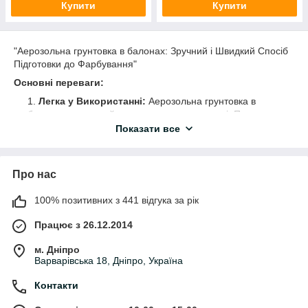
Купити
Купити
"Аерозольна грунтовка в балонах: Зручний і Швидкий Спосіб
Підготовки до Фарбування"
Основні переваги:
Легка у Використанні:
Аерозольна грунтовка в
балонах надзвичайно проста у використанні. Просто
натискайте на кнопку, і готово!
Показати все
Швидкий Засихання:
Швидке висихання грунтовки
дозволяє швидко переходити до наступного етапу
робіт.
Про нас
Рівномірне Нанесення:
Аерозоль забезпечує
100% позитивних з 441 відгука за рік
рівномірне і точне покриття поверхні, навіть в
труднодоступних місцях.
Працює з 26.12.2014
Заощадження Часу і Зусиль:
Забудьте про
покрокові етапи нанесення грунтовки. Аерозоль
м. Дніпро
Варварівська 18, Дніпро, Україна
зробить цей процес максимально простим.
Універсальне Застосування:
Підходить для
Контакти
грунтування різних поверхонь перед фарбуванням.