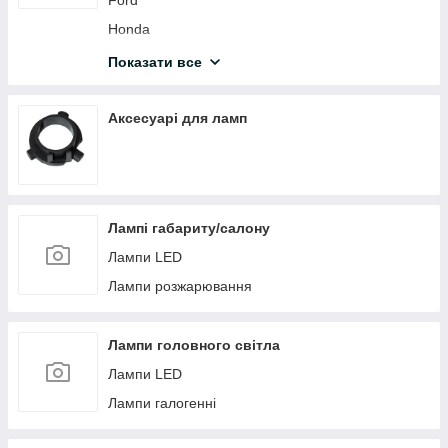
Ford
Honda
Hyundai
Показати все
Kia
Lada
Аксесуарі для ламп
Mazda
Mitsubishi
Nissan
Лампі габариту/салону
Toyota
Лампи LED
VW
Лампи розжарювання
Jeep
Renault
Лампи головного світла
Suzuki
Лампи LED
Chevrolet
Лампи галогенні
Daihatsu
Citroen