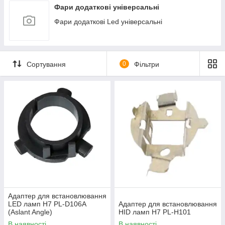
Фари додаткові універсальні
Фари додаткові Led універсальні
Сортування
0
Фільтри
Адаптер для встановлювання
LED ламп Н7 PL-D106A
Адаптер для встановлювання
(Aslant Angle)
HID ламп Н7 PL-H101
В наявності
В наявності