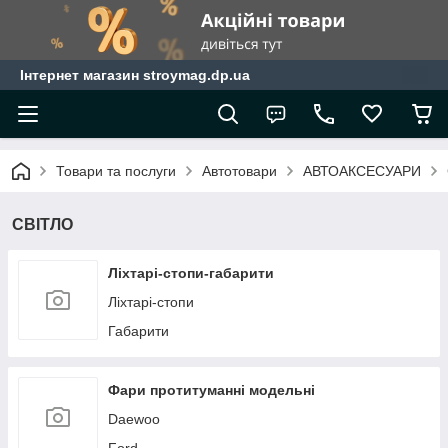
Інтернет магазин stroymag.dp.ua
Товари та послуги
Автотовари
АВТОАКСЕСУАРИ
СВІТЛО
Ліхтарі-стопи-габарити
Ліхтарі-стопи
Габарити
Фари протитуманні модельні
Daewoo