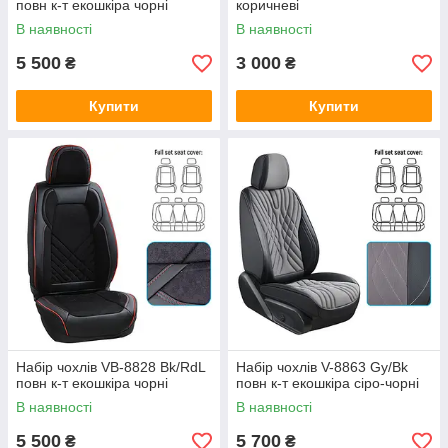
повн к-т екошкіра чорні
коричневі
В наявності
В наявності
5 500
3 000
₴
₴
Купити
Купити
Набір чохлів VB-8828 Bk/RdL
Набір чохлів V-8863 Gy/Bk
повн к-т екошкіра чорні
повн к-т екошкіра сіро-чорні
В наявності
В наявності
5 500
5 700
₴
₴