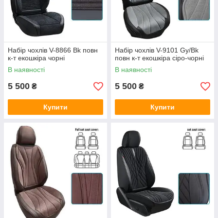
Набір чохлів V-8866 Bk повн
Набір чохлів V-9101 Gy/Bk
к-т екошкіра чорні
повн к-т екошкіра сіро-чорні
В наявності
В наявності
5 500
5 500
₴
₴
Купити
Купити