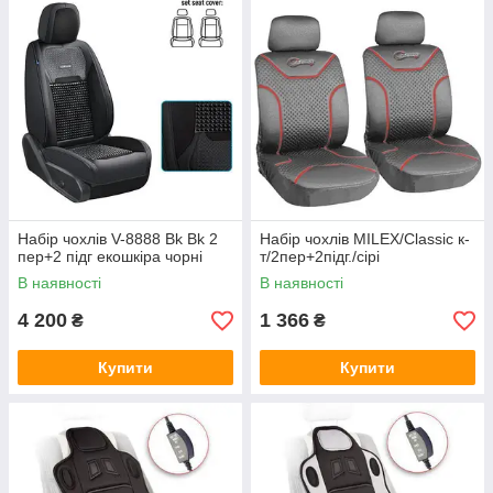
Набір чохлів V-8888 Bk Bk 2
Набір чохлів MILEX/Classic к-
пер+2 підг екошкіра чорні
т/2пер+2підг./сірі
В наявності
В наявності
4 200
1 366
₴
₴
Купити
Купити