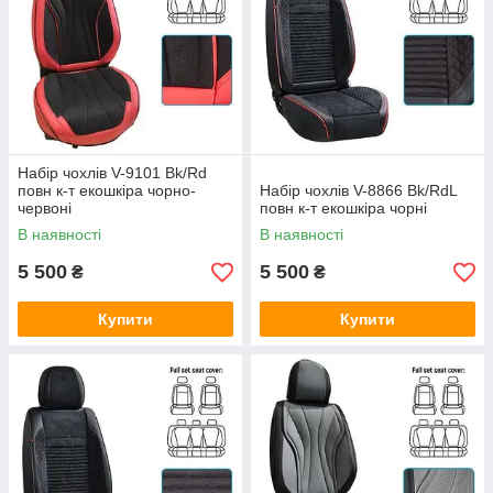
Набір чохлів V-9101 Bk/Rd
повн к-т екошкіра чорно-
Набір чохлів V-8866 Bk/RdL
червоні
повн к-т екошкіра чорні
В наявності
В наявності
5 500
5 500
₴
₴
Купити
Купити