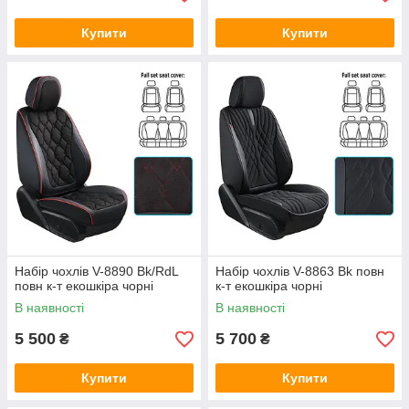
Купити
Купити
Набір чохлів V-8890 Bk/RdL
Набір чохлів V-8863 Bk повн
повн к-т екошкіра чорні
к-т екошкіра чорні
В наявності
В наявності
5 500
5 700
₴
₴
Купити
Купити