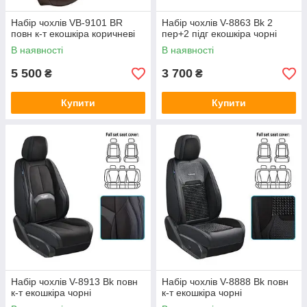
Набір чохлів VB-9101 BR
Набір чохлів V-8863 Bk 2
повн к-т екошкіра коричневі
пер+2 підг екошкіра чорні
В наявності
В наявності
5 500
3 700
₴
₴
Купити
Купити
Набір чохлів V-8913 Bk повн
Набір чохлів V-8888 Bk повн
к-т екошкіра чорні
к-т екошкіра чорні