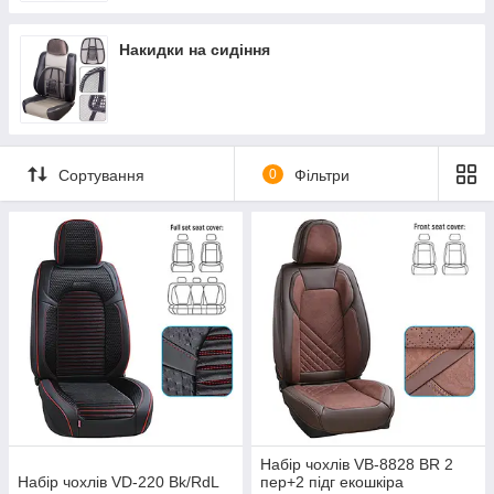
Накидки на сидіння
Сортування
0
Фільтри
Набір чохлів VB-8828 BR 2
Набір чохлів VD-220 Bk/RdL
пер+2 підг екошкіра