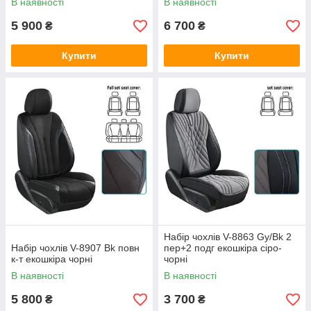
В наявності
В наявності
5 900
6 700
₴
₴
Купити
Купити
Набір чохлів V-8863 Gy/Bk 2
Набір чохлів V-8907 Bk повн
пер+2 подг екошкіра сіро-
к-т екошкіра чорні
чорні
В наявності
В наявності
5 800
3 700
₴
₴