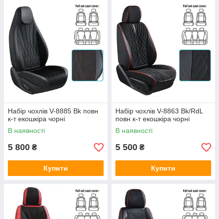
Набір чохлів V-8885 Bk повн
Набір чохлів V-8863 Bk/RdL
к-т екошкіра чорні
повн к-т екошкіра чорні
В наявності
В наявності
5 800
5 500
₴
₴
Купити
Купити