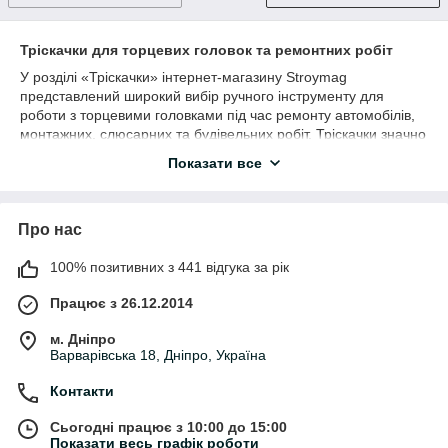
Тріскачки для торцевих головок та ремонтних робіт
У розділі «Тріскачки» інтернет-магазину Stroymag
представлений широкий вибір ручного інструменту для
роботи з торцевими головками під час ремонту автомобілів,
монтажних, слюсарних та будівельних робіт. Тріскачки значно
спрощують відкручування та закручування гайок і болтів у
Показати все
важкодоступних місцях та дозволяють працювати швидше й
комфортніше.
Завдяки храповому механізму тріскачка дозволяє обертати
Про нас
кріплення без постійного переставляння інструменту. Це
особливо зручно під час ремонту автомобілів, роботи у
100% позитивних з 441 відгука за рік
вузьких місцях та інтенсивного використання в майстерні.
Що входить у категорію «Тріскачки»
Працює з 26.12.2014
• тріскачки 1/4"
м. Дніпро
Варварівська 18, Дніпро, Україна
• тріскачки 3/8"
• тріскачки 1/2"
Контакти
• професійні тріскачки
• телескопічні тріскачки
Сьогодні працює з 10:00 до 15:00
• шарнірні тріскачки
Показати весь графік роботи